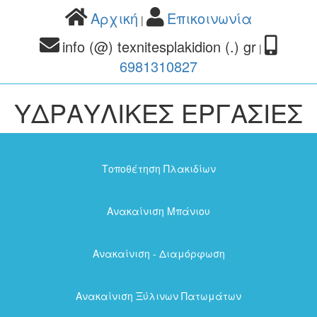
Αρχική
Επικοινωνία
|
info (@) texnitesplakidion (.) gr
|
6981310827
ΥΔΡΑΥΛΙΚΕΣ ΕΡΓΑΣΙΕΣ
Τοποθέτηση Πλακιδίων
Ανακαίνιση Μπάνιου
Ανακαίνιση - Διαμόρφωση
Ανακαίνιση Ξύλινων Πατωμάτων